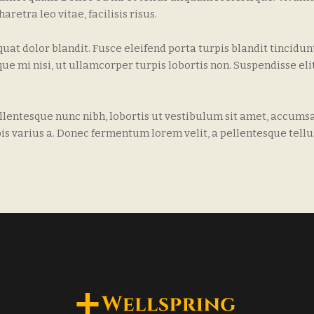
retra leo vitae, facilisis risus.
at dolor blandit. Fusce eleifend porta turpis blandit tincidunt
 mi nisi, ut ullamcorper turpis lobortis non. Suspendisse elit
lentesque nunc nibh, lobortis ut vestibulum sit amet, accums
pis varius a. Donec fermentum lorem velit, a pellentesque tellu