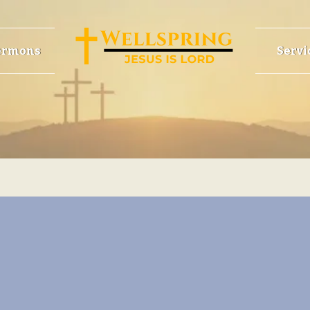
ermons
Servi