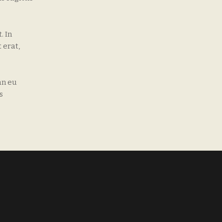
. In
 erat,
an eu
s